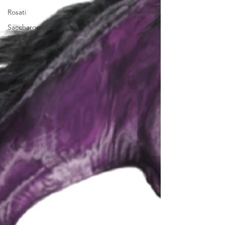
Rosati
Saccharomyces
cerevisiae
Reidratazione
Fermentazione